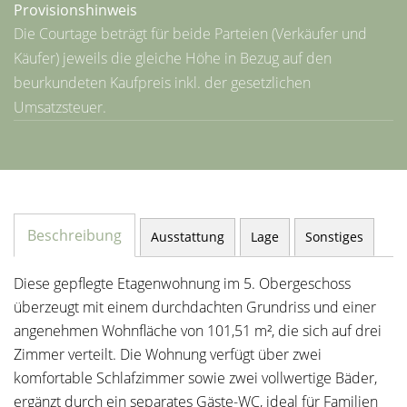
Provisionshinweis
Die Courtage beträgt für beide Parteien (Verkäufer und
Käufer) jeweils die gleiche Höhe in Bezug auf den
beurkundeten Kaufpreis inkl. der gesetzlichen
Umsatzsteuer.
Beschreibung
Ausstattung
Lage
Sonstiges
Diese gepflegte Etagenwohnung im 5. Obergeschoss
überzeugt mit einem durchdachten Grundriss und einer
angenehmen Wohnfläche von 101,51 m², die sich auf drei
Zimmer verteilt. Die Wohnung verfügt über zwei
komfortable Schlafzimmer sowie zwei vollwertige Bäder,
ergänzt durch ein separates Gäste-WC, ideal für Familien